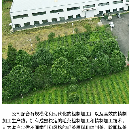
公司配套有规模化和现代化的粗制加工厂以及高效的精制
加工生产线，拥有成熟稳定的毛茶粗制加工和精制加工技术，
可为客户定做不同类别和风格的毛茶原料和精制茶。除国标茶