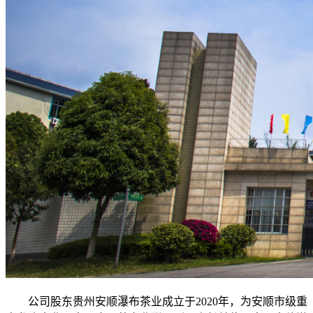
公司股东贵州安顺瀑布茶业成立于2020年，为安顺市级重