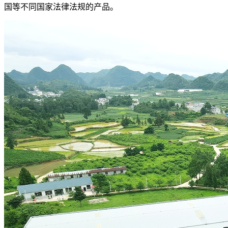
国等不同国家法律法规的产品。