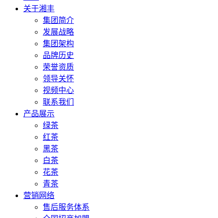
关于湘丰
集团简介
发展战略
集团架构
品牌历史
荣誉资质
领导关怀
视频中心
联系我们
产品展示
绿茶
红茶
黑茶
白茶
花茶
青茶
营销网络
售后服务体系