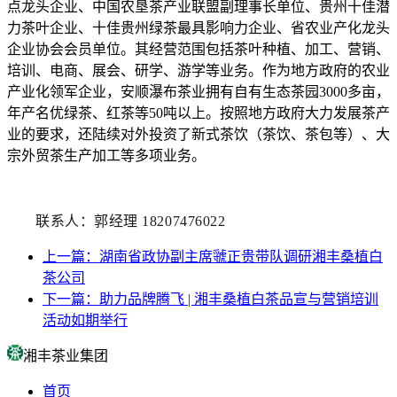
点龙头企业、中国农垦茶产业联盟副理事长单位、贵州十佳潜
力茶叶企业、十佳贵州绿茶最具影响力企业、省农业产化龙头
企业协会会员单位。其经营范围包括茶叶种植、加工、营销、
培训、电商、展会、研学、游学等业务。作为地方政府的农业
产业化领军企业，安顺瀑布茶业拥有自有生态茶园3000多亩，
年产名优绿茶、红茶等50吨以上。按照地方政府大力发展茶产
业的要求，还陆续对外投资了新式茶饮（茶饮、茶包等）、大
宗外贸茶生产加工等多项业务。
联系人：郭经理 18207476022
上一篇：湖南省政协副主席虢正贵带队调研湘丰桑植白
茶公司
下一篇：助力品牌腾飞 | 湘丰桑植白茶品宣与营销培训
活动如期举行
湘丰茶业集团
首页