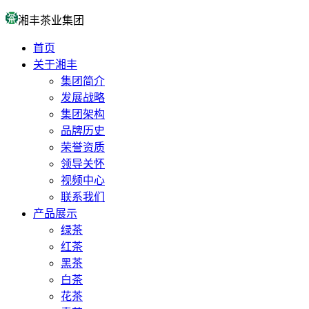
湘丰茶业集团
首页
关于湘丰
集团简介
发展战略
集团架构
品牌历史
荣誉资质
领导关怀
视频中心
联系我们
产品展示
绿茶
红茶
黑茶
白茶
花茶