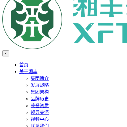
×
首页
关于湘丰
集团简介
发展战略
集团架构
品牌历史
荣誉资质
领导关怀
视频中心
联系我们