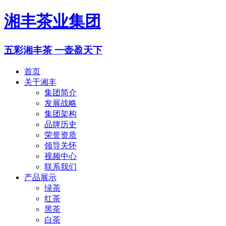
湘丰茶业集团
五彩湘丰茶 一壶盈天下
首页
关于湘丰
集团简介
发展战略
集团架构
品牌历史
荣誉资质
领导关怀
视频中心
联系我们
产品展示
绿茶
红茶
黑茶
白茶