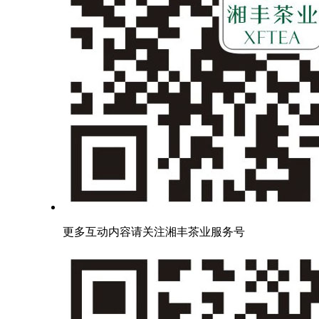
更多互动内容请关注湘丰茶业服务号