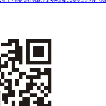
季“寻找•心中的食安”活动授牌仪式在长沙县市民大会堂盛大举行