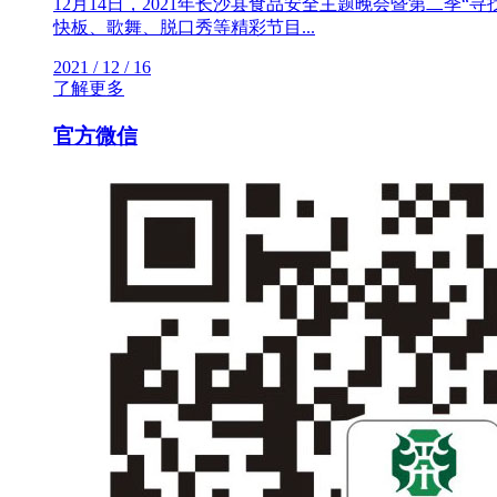
12月14日，2021年长沙县食品安全主题晚会暨第二
快板、歌舞、脱口秀等精彩节目...
2021 / 12 / 16
了解更多
官方微信