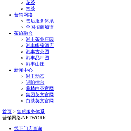
花茶
青茶
营销网络
售后服务体系
全国招商加盟
茶旅融合
湘丰茶业庄园
湘丰帐篷酒店
湘丰古茶园
湘丰品种园
湘丰山庄
新闻中心
湘丰动态
唱响擂台
桑植白茶官网
集团英文官网
白茶英文官网
首页
>
售后服务体系
营销网络
/NETWORK
线下门店查询