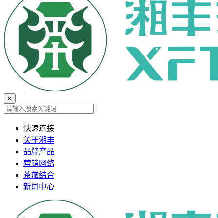
×
快速连接
关于湘丰
品牌产品
营销网络
茶旅结合
新闻中心