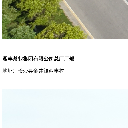
湘丰茶业集团有限公司总厂厂部
地址：长沙县金井镇湘丰村