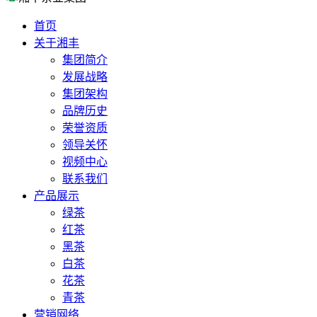
首页
关于湘丰
集团简介
发展战略
集团架构
品牌历史
荣誉资质
领导关怀
视频中心
联系我们
产品展示
绿茶
红茶
黑茶
白茶
花茶
青茶
营销网络