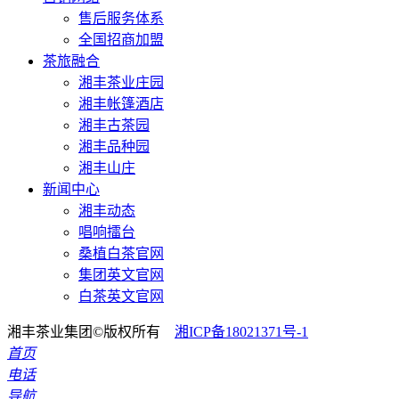
售后服务体系
全国招商加盟
茶旅融合
湘丰茶业庄园
湘丰帐篷酒店
湘丰古茶园
湘丰品种园
湘丰山庄
新闻中心
湘丰动态
唱响擂台
桑植白茶官网
集团英文官网
白茶英文官网
湘丰茶业集团©版权所有
湘ICP备18021371号-1
首页
电话
导航