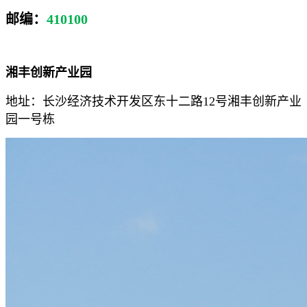
邮编：
410100
湘丰创新产业园
地址：长沙经济技术开发区东十二路12号湘丰创新产业
园一号栋