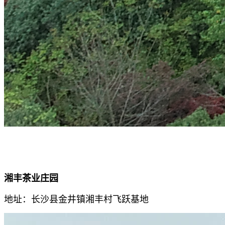
湘丰茶业庄园
地址：长沙县金井镇湘丰村飞跃基地