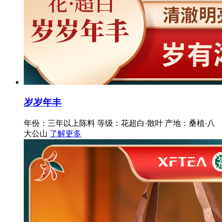
岁岁年丰
年份：三年以上陈料
等级：花超白·散叶
产地：桑植·八
大公山
了解更多