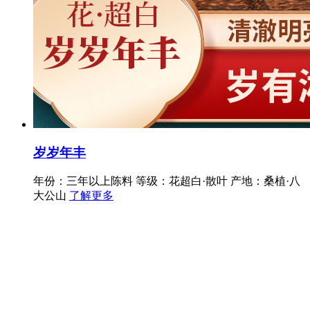
岁岁年丰
年份：三年以上陈料
等级：花超白·散叶
产地：桑植·八
大公山
了解更多