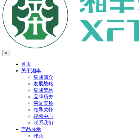
×
首页
关于湘丰
集团简介
发展战略
集团架构
品牌历史
荣誉资质
领导关怀
视频中心
联系我们
产品展示
绿茶