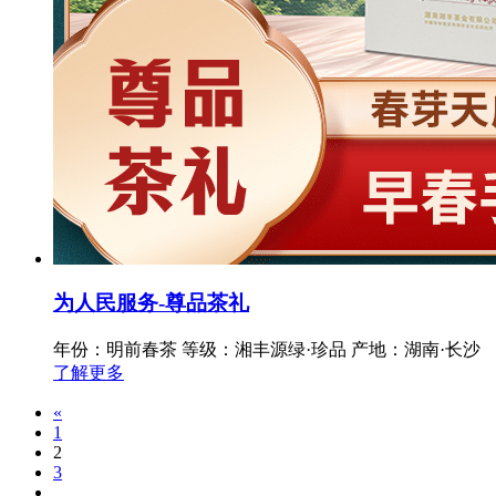
为人民服务-尊品茶礼
年份：明前春茶
等级：湘丰源绿·珍品
产地：湖南·长沙
了解更多
«
1
2
3
...