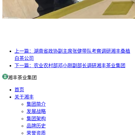
上一篇：湖南省政协副主席张健带队考察调研湘丰桑植
白茶公司
下一篇：农业农村部邓小刚副部长调研湘丰茶业集团
湘丰茶业集团
首页
关于湘丰
集团简介
发展战略
集团架构
品牌历史
荣誉资质