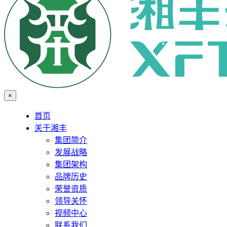
×
首页
关于湘丰
集团简介
发展战略
集团架构
品牌历史
荣誉资质
领导关怀
视频中心
联系我们