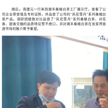
，
随后
周建元一行来到湘丰桑植白茶工厂展示厅，查看了公
司企业荣誉墙及专利证照，并品尝了公司的“风花雪月”系列桑植白
茶产品。调研团细致对比品尝了“风花雪月”系列桑植白茶，对花
香、甜香交融的品质特征赞不绝口，并对湘丰桑植白茶在张家界旅
游市场的推介寄予重望。