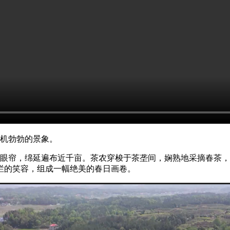
机勃勃的景象。
帘，绵延遍布近千亩。茶农穿梭于茶垄间，娴熟地采摘春茶，
烂的笑容，组成一幅绝美的春日画卷。