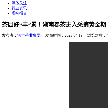
媒体关注
行业资讯
唱响擂台
茶园好“丰”景！湖南春茶进入采摘黄金期
发布者：
湘丰茶业集团
发布时间：2023-04-19
浏览次数：4