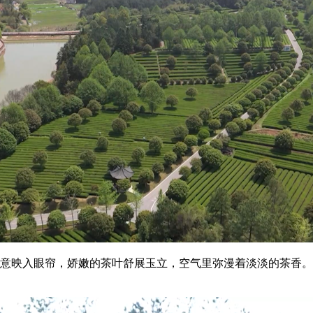
绿意映入眼帘，娇嫩的茶叶舒展玉立，空气里弥漫着淡淡的茶香
。