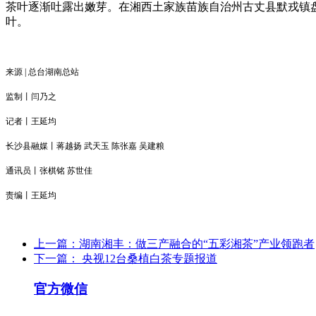
茶叶逐渐吐露出嫩芽。在湘西土家族苗族自治州古丈县默戎镇盘
叶。
来源 | 总台湖南总站
监制丨闫乃之
记者丨王延均
长沙县融媒丨蒋越扬 武天玉 陈张嘉 吴建粮
通讯员丨张棋铭 苏世佳
责编丨王延均
上一篇：湖南湘丰：做三产融合的“五彩湘茶”产业领跑者
下一篇： 央视12台桑植白茶专题报道
官方微信