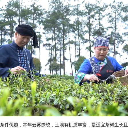
件优越，常年云雾缭绕，土壤有机质丰富，是适宜茶树生长且