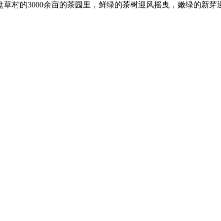
草村的3000余亩的茶园里，鲜绿的茶树迎风摇曳，嫩绿的新