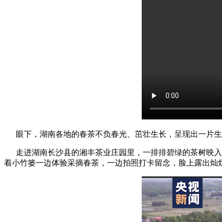
眼下，湖南各地的春茶不负春光、茁壮生长，呈现出一片生
走进湖南长沙县的湘丰茶业庄园里，一排排碧绿的茶树映入眼
着小竹篓一边体验采摘春茶，一边拍照打卡留念，脸上露出灿