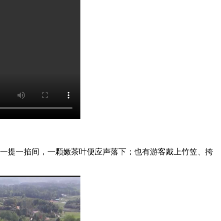
一提一掐间，一颗嫩茶叶便应声落下；也有游客戴上竹笠、挎