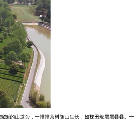
。蜿蜒的山道旁，一排排茶树随山生长，如梯田般层层叠叠。一