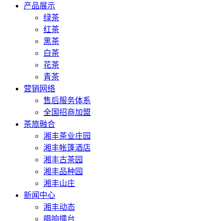
产品展示
绿茶
红茶
黑茶
白茶
花茶
青茶
营销网络
售后服务体系
全国招商加盟
茶旅融合
湘丰茶业庄园
湘丰帐篷酒店
湘丰古茶园
湘丰品种园
湘丰山庄
新闻中心
湘丰动态
唱响擂台