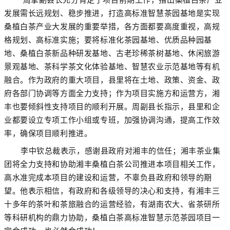
发展
需长远规划
、稳步推进
，打造高标准
智慧
茶园基地
是实现
桑植白茶产业大发展的重要举措
，
各方面都要高度重视，高规
格规划、高标准实施；要将标准化茶园基地、优质品种园基
地、桑植白茶新品种研发基地、古老珍稀茶树基地、休闲旅游
景观基地、茶科学茶文化体验基地、智慧农业示范基地等有机
融合。作为政府的重大项目，
县里
将在土地、政策、资金、政
府各部门协调等方面全力支持；作为项目实施方和运营方
，
湘
丰也要倾斜性支持项目的顺利开展。周副县长指示，县里和企
业都要设立专项工作小组或专班，加强协调沟通，提高工作效
率，确保项目顺利推进。
李中钦总裁表示，感谢县政府对湘丰的信任；
湘丰茶业集
团
将全力支持和协助湘丰桑植白茶公司推进本项目相关工作，
高水准完成本项目的建设和运营，不辜负县政府和领导的期
望。他表示相信，有政府和各级领导的决心和支持，有湘丰三
十多年的茶叶和茶旅融合的运营经验，有湖南农大、省茶研所
等科研机构的鼎力协助，桑植白茶高标准智慧示范茶园项目一