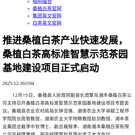
唱响擂台
桑植白茶官网
集团英文官网
白茶英文官网
推进桑植白茶产业快速发展，
桑植白茶高标准智慧示范茶园
基地建设项目正式启动
2025-12-16
1194
12月15日，桑植县人民政府
副县长周擎
在
湘丰
桑植白茶公
司主持召开
桑植白茶高标准
智慧
示范茶园基地
建设项目
专题会
议。桑植县农业农村局局长钟吉锋、湖南农业大学卓越工程师
学院院长周智教授、湖南农业大学
特聘教授
赵剑教授、湘丰茶
业集团总裁李中钦博士、副总裁程孝、湖南湘丰桑植白茶有限
公司总经理黄骁、副总经理雷妙其
等
出席了本次会议。