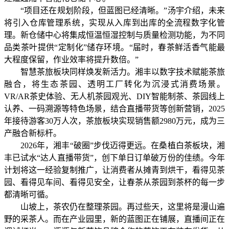
“项目还在规划阶段，但蓝图已经清晰。”汤宇介绍，未来
将引入仓库管理系统，实现从入库到出库的全流程数字化管
理。新仓储中心将集成恒温恒湿控制与质量检测功能，为不同
品类茶叶提供“定制化”储存环境。“届时，春茶鲜活香气能最
大程度保留，作业效率将提升数倍。”
智慧茶旅板块同样焕发新活力。湘丰以数字技术赋能茶旅
融合，将生态茶园、透明工厂转化为沉浸式消费场景。
VR/AR茶史体验、无人机茶园观光、DIY智能制茶、茶园线上
认养、一码溯源等特色场景，结合直播带货等创新营销，2025
年接待游客30万人次，茶旅板块实现销售额2980万元，成为三
产融合新标杆。
2026年，湘丰“破圈”步伐迈得更远。在桑植白茶板块，湘
丰已试水“达人直播带货”，创下单日订单破万份的佳绩。今年
计划将这一经验复制推广，让消费者从摊青到烘干，看得见茶
园、看得见车间、看得见安全，让春茶从茶园到茶杯的每一步
都清晰可循。
山坡上，茶农仍在整理茶园。再过些天，这里将是漫山遍
野的采茶人。而在产业园里，新的蓝图正在铺展，直播间正在