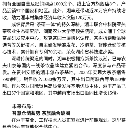
拥有全国自营及经销网点1000余个、线上官方旗舰店8个，产
品远销57个国家和地区。此外，湘丰还带动近20万农户持续增
收，助力湘丰村集体经济年收入突破120万元。
成绩背后是“茶研一体”的持久深耕。湘丰联合中科院亚热
带农业生态研究所、湖南农业大学等顶尖院所，成立湘丰全球
茶品研发应用中心，攻克茶园土壤酸化调理、茶树抗逆新品种
选育等关键技术，自主研发精准发花、冷泡茶、智能仓储等核
心技术，累计拥有专利70余项，荣获湖南省科技进步奖。
深耕传统渠道的同时，湘丰积极拥抱新茶饮浪潮，已与农
夫山泉等国内一线茶饮品牌建立紧密合作，深度参与产品研
发。在贵州安顺的湘丰瀑布茶基地，2025年实现大宗茶销售
790余吨，销售收入1080余万元，其中出口阿联酋等地180余
吨。作为农业国际贸易高质量发展基地优质主体，湘丰产品已
出口57个国家和地区，其中越南市场出口额同比增长15倍。
未来布局：
智慧仓储蓄势 茶旅融合破圈
在湘丰茶业，工程技术人员正紧张进行前期规划。这里将
建造起湘丰智能化仓储中心。