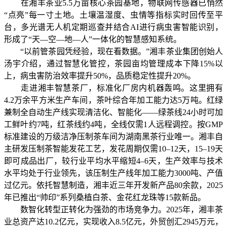
在湘丰茶业5.5万亩核心茶园基地，物联网传感器已悄然
“点亮”每一寸土地。土壤温湿度、虫情等指标实时回传至平
台，多光谱无人机定期巡查并结合AI进行病虫害智能识别，
形成了“天—空—地—人”一体化的智慧感知系统。
“以前管茶园凭经验，现在看数据。”湘丰茶业集团创始人
汤宇介绍，通过智慧化管控，茶园亩均管理成本下降15%以
上，病虫害防治效率提升50%，品质稳定性提升20%。
走进湘丰智慧茶厂，标准化厂房内机器轰鸣。这里拥有
4.2万余平方米生产车间，茶叶综合年加工能力达5万吨。红绿
兼制全自动生产线实现清洁化、智能化——绿茶线24小时可加
工鲜叶约7吨，红茶线约4吨，全线仅需1人远程调控。按GMP
标准建设的万级洁净压制茶车间为湖南黑茶行业唯一。湘丰自
主研发压制茶智能发花工艺，发花周期仅需10–12天，15–19天
即可成品出厂，较行业平均水平缩短4–6天，生产效率与技术
水平均处于行业领先，该压制生产线年加工能力3000吨、产值
过亿元。依托智慧制造，湘丰近三年开发新产品80余款，2025
年已推出“帅印”系列桑植白茶、金花红龙珠等15款新品。
数智化转型正转化为强劲的市场竞争力。2025年，湘丰茶
业总资产达10.2亿元，实现收入8.5亿元，外贸创汇2945万元，